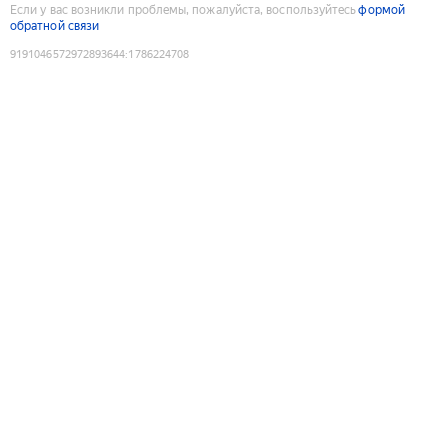
Если у вас возникли проблемы, пожалуйста, воспользуйтесь
формой
обратной связи
9191046572972893644
:
1786224708