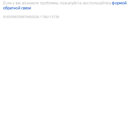
Если у вас возникли проблемы, пожалуйста, воспользуйтесь
формой
обратной связи
9183599559979493026
:
1786113739