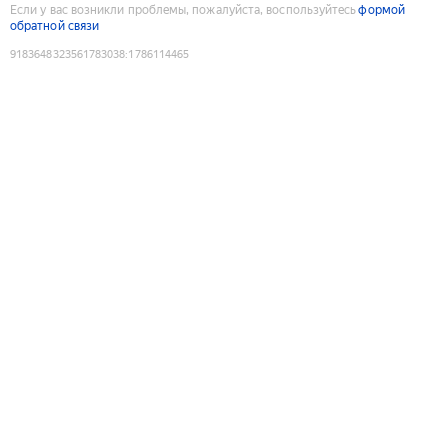
Если у вас возникли проблемы, пожалуйста, воспользуйтесь
формой
обратной связи
9183648323561783038
:
1786114465