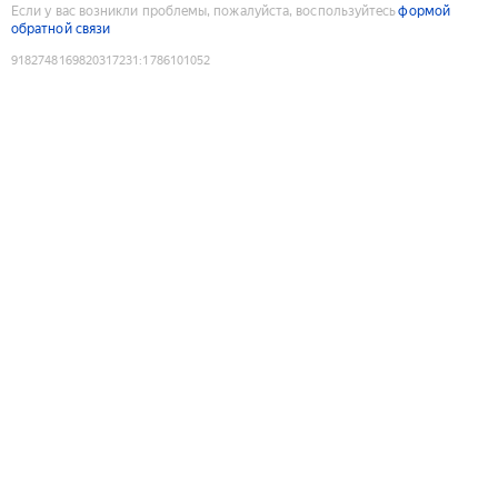
Если у вас возникли проблемы, пожалуйста, воспользуйтесь
формой
обратной связи
9182748169820317231
:
1786101052