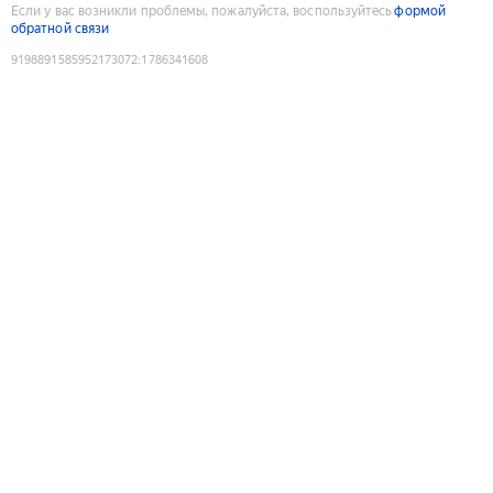
Если у вас возникли проблемы, пожалуйста, воспользуйтесь
формой
обратной связи
9198891585952173072
:
1786341608