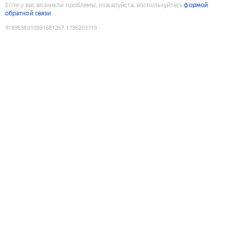
Если у вас возникли проблемы, пожалуйста, воспользуйтесь
формой
обратной связи
9189638010931681257
:
1786203719