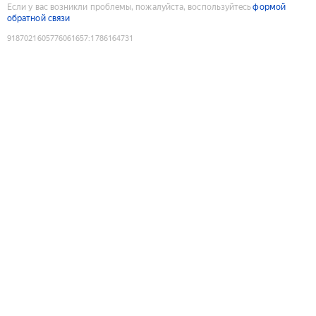
Если у вас возникли проблемы, пожалуйста, воспользуйтесь
формой
обратной связи
9187021605776061657
:
1786164731