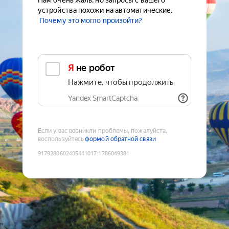
Нам очень жаль, но запросы с вашего
устройства похожи на автоматические.
Почему это могло произойти?
Я не робот
Нажмите, чтобы продолжить
Yandex SmartCaptcha
Если у вас возникли проблемы, пожалуйста,
воспользуйтесь
формой обратной связи
9179280602405441017
:
1786049381