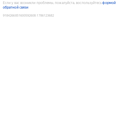
Если у вас возникли проблемы, пожалуйста, воспользуйтесь
формой
обратной связи
9184266851600592608
:
1786123682