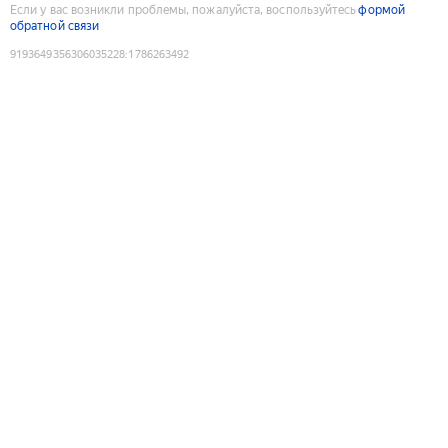
Если у вас возникли проблемы, пожалуйста, воспользуйтесь
формой
обратной связи
9193649356306035228
:
1786263492