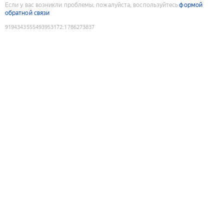
Если у вас возникли проблемы, пожалуйста, воспользуйтесь
формой
обратной связи
9194343555493953172
:
1786273837