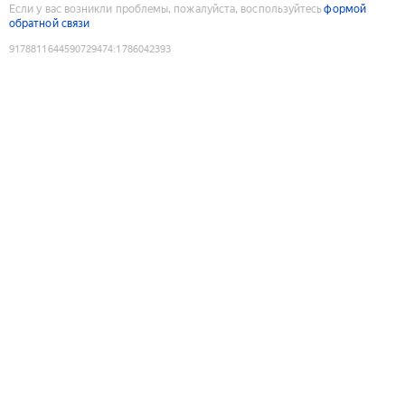
Если у вас возникли проблемы, пожалуйста, воспользуйтесь
формой
обратной связи
9178811644590729474
:
1786042393