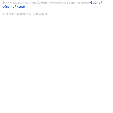
Если у вас возникли проблемы, пожалуйста, воспользуйтесь
формой
обратной связи
9178405748908967407
:
1786036345