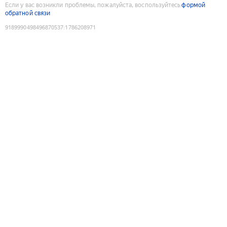
Если у вас возникли проблемы, пожалуйста, воспользуйтесь
формой
обратной связи
9189990498496870537
:
1786208971