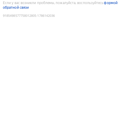
Если у вас возникли проблемы, пожалуйста, воспользуйтесь
формой
обратной связи
9185498577758012805
:
1786142036