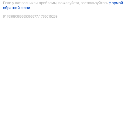
Если у вас возникли проблемы, пожалуйста, воспользуйтесь
формой
обратной связи
9176989388685366877
:
1786015239