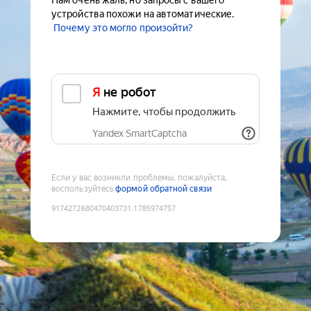
Нам очень жаль, но запросы с вашего
устройства похожи на автоматические.
Почему это могло произойти?
Я не робот
Нажмите, чтобы продолжить
Yandex SmartCaptcha
Если у вас возникли проблемы, пожалуйста,
воспользуйтесь
формой обратной связи
9174272680470403731
:
1785974757