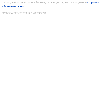
Если у вас возникли проблемы, пожалуйста, воспользуйтесь
формой
обратной связи
9192334398582620014
:
1786243898