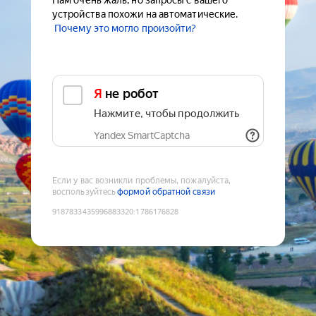
Нам очень жаль, но запросы с вашего
устройства похожи на автоматические.
Почему это могло произойти?
Я не робот
Нажмите, чтобы продолжить
Yandex SmartCaptcha
Если у вас возникли проблемы, пожалуйста,
воспользуйтесь
формой обратной связи
9187833435996883320
:
1786176828