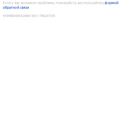
Если у вас возникли проблемы, пожалуйста, воспользуйтесь
формой
обратной связи
9189880693428861304
:
1786207335