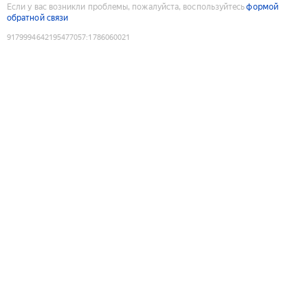
Если у вас возникли проблемы, пожалуйста, воспользуйтесь
формой
обратной связи
9179994642195477057
:
1786060021