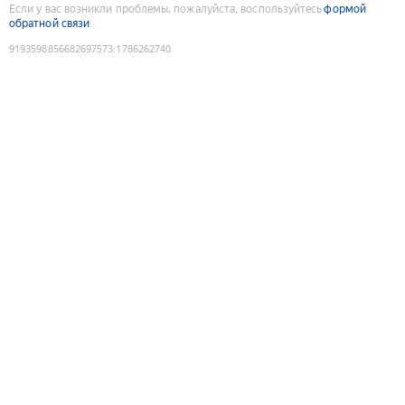
Если у вас возникли проблемы, пожалуйста, воспользуйтесь
формой
обратной связи
9193598856682697573
:
1786262740