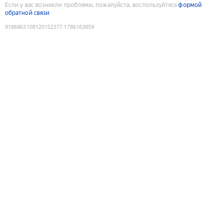
Если у вас возникли проблемы, пожалуйста, воспользуйтесь
формой
обратной связи
9186963108120152377
:
1786163859