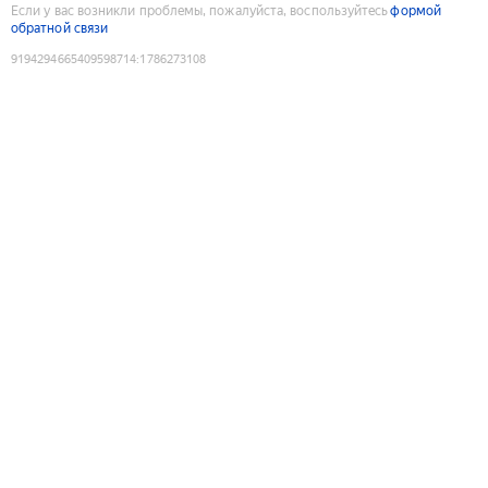
Если у вас возникли проблемы, пожалуйста, воспользуйтесь
формой
обратной связи
9194294665409598714
:
1786273108