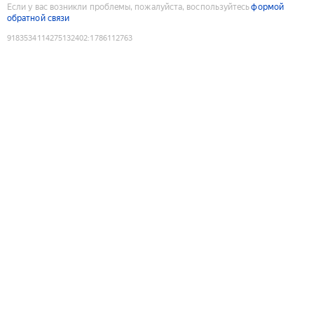
Если у вас возникли проблемы, пожалуйста, воспользуйтесь
формой
обратной связи
9183534114275132402
:
1786112763