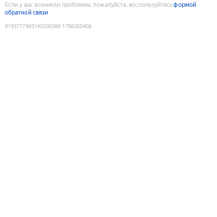
Если у вас возникли проблемы, пожалуйста, воспользуйтесь
формой
обратной связи
9193777803140290388
:
1786265406