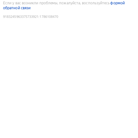
Если у вас возникли проблемы, пожалуйста, воспользуйтесь
формой
обратной связи
9183245963375733921
:
1786108470