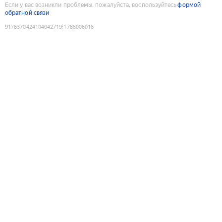
Если у вас возникли проблемы, пожалуйста, воспользуйтесь
формой
обратной связи
9176370424104042719
:
1786006016