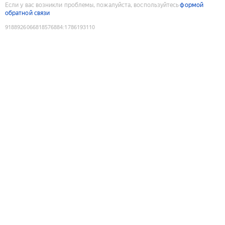
Если у вас возникли проблемы, пожалуйста, воспользуйтесь
формой
обратной связи
9188926066818576884
:
1786193110