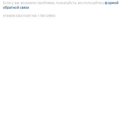
Если у вас возникли проблемы, пожалуйста, воспользуйтесь
формой
обратной связи
9184690336315491166
:
1786129993