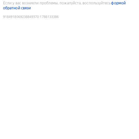
Если у вас возникли проблемы, пожалуйста, воспользуйтесь
формой
обратной связи
9184918069238849370
:
1786133386