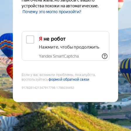
Нам очень жаль, но запросы с вашего
устройства похожи на автоматические.
Почему это могло произойти?
Я не робот
Нажмите, чтобы продолжить
Yandex SmartCaptcha
Если у вас возникли проблемы, пожалуйста,
воспользуйтесь
формой обратной связи
9178281421347917798
:
1786034492