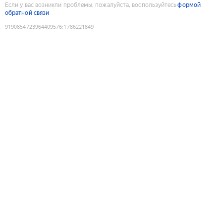
Если у вас возникли проблемы, пожалуйста, воспользуйтесь
формой
обратной связи
9190854723964409576
:
1786221849