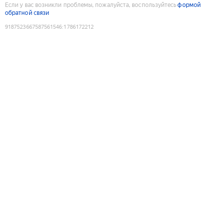
Если у вас возникли проблемы, пожалуйста, воспользуйтесь
формой
обратной связи
9187523667587561546
:
1786172212