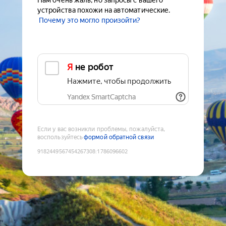
Нам очень жаль, но запросы с вашего
устройства похожи на автоматические.
Почему это могло произойти?
Я не робот
Нажмите, чтобы продолжить
Yandex SmartCaptcha
Если у вас возникли проблемы, пожалуйста,
воспользуйтесь
формой обратной связи
9182449567454267308
:
1786096602