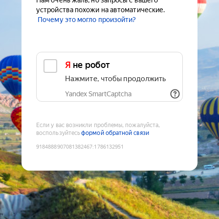
Нам очень жаль, но запросы с вашего
устройства похожи на автоматические.
Почему это могло произойти?
Я не робот
Нажмите, чтобы продолжить
Yandex SmartCaptcha
Если у вас возникли проблемы, пожалуйста,
воспользуйтесь
формой обратной связи
9184888907081382467
:
1786132951