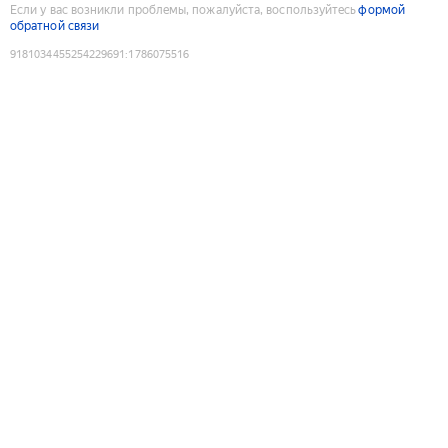
Если у вас возникли проблемы, пожалуйста, воспользуйтесь
формой
обратной связи
9181034455254229691
:
1786075516