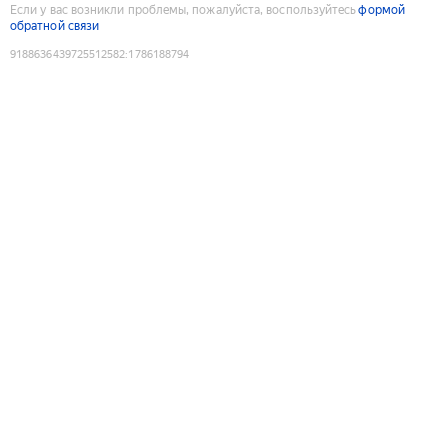
Если у вас возникли проблемы, пожалуйста, воспользуйтесь
формой
обратной связи
9188636439725512582
:
1786188794