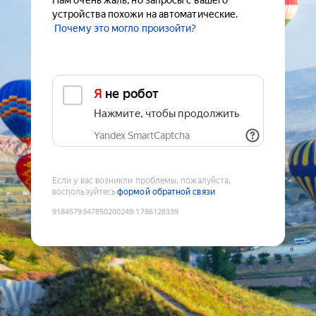
Нам очень жаль, но запросы с вашего
устройства похожи на автоматические.
Почему это могло произойти?
Я не робот
Нажмите, чтобы продолжить
Yandex SmartCaptcha
Если у вас возникли проблемы, пожалуйста,
воспользуйтесь
формой обратной связи
9184579347850200248
:
1786128339