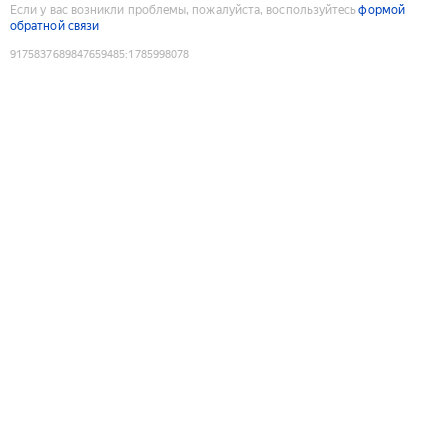
Если у вас возникли проблемы, пожалуйста, воспользуйтесь
формой
обратной связи
9175837689847659485
:
1785998078