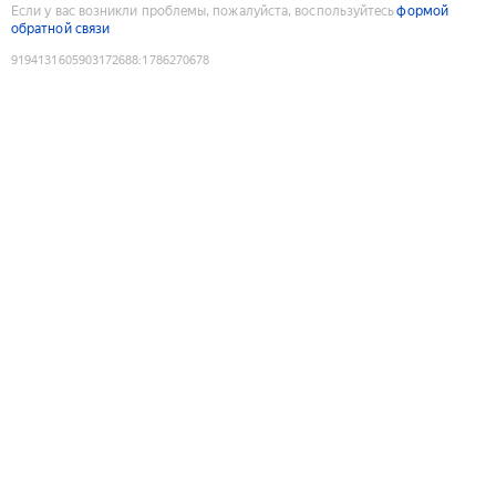
Если у вас возникли проблемы, пожалуйста, воспользуйтесь
формой
обратной связи
9194131605903172688
:
1786270678