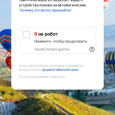
Нам очень жаль, но запросы с вашего
устройства похожи на автоматические.
Почему это могло произойти?
Я не робот
Нажмите, чтобы продолжить
Yandex SmartCaptcha
Если у вас возникли проблемы, пожалуйста,
воспользуйтесь
формой обратной связи
9177259042500949587
:
1786019258