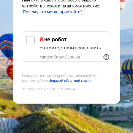
Нам очень жаль, но запросы с вашего
устройства похожи на автоматические.
Почему это могло произойти?
Я не робот
Нажмите, чтобы продолжить
Yandex SmartCaptcha
Если у вас возникли проблемы, пожалуйста,
воспользуйтесь
формой обратной связи
9181387989717017316
:
1786080784