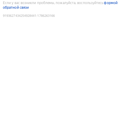
Если у вас возникли проблемы, пожалуйста, воспользуйтесь
формой
обратной связи
9193627434254928441
:
1786263166