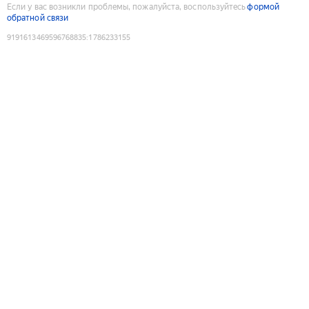
Если у вас возникли проблемы, пожалуйста, воспользуйтесь
формой
обратной связи
9191613469596768835
:
1786233155