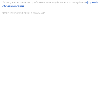
Если у вас возникли проблемы, пожалуйста, воспользуйтесь
формой
обратной связи
9193109027205339838
:
1786255441