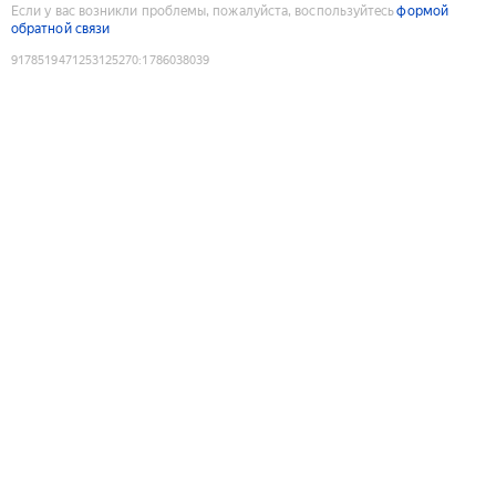
Если у вас возникли проблемы, пожалуйста, воспользуйтесь
формой
обратной связи
9178519471253125270
:
1786038039