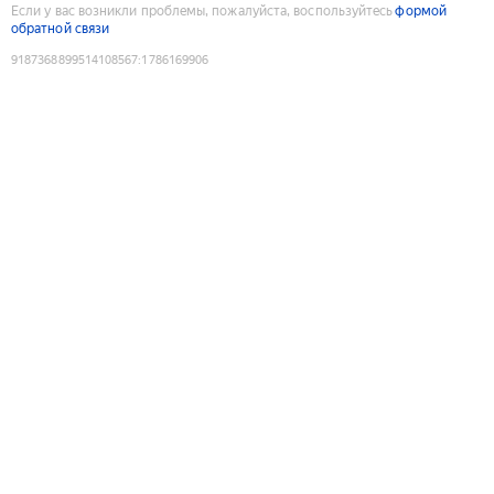
Если у вас возникли проблемы, пожалуйста, воспользуйтесь
формой
обратной связи
9187368899514108567
:
1786169906