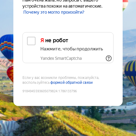
Нам очень жаль, но запросы с вашего
устройства похожи на автоматические.
Почему это могло произойти?
Я не робот
Нажмите, чтобы продолжить
Yandex SmartCaptcha
Если у вас возникли проблемы, пожалуйста,
воспользуйтесь
формой обратной связи
9184945593605079824
:
1786133796