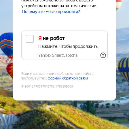
Нам очень жаль, но запросы с вашего
устройства похожи на автоматические.
Почему это могло произойти?
Я не робот
Нажмите, чтобы продолжить
Yandex SmartCaptcha
Если у вас возникли проблемы, пожалуйста,
воспользуйтесь
формой обратной связи
9190012770317016706
:
1786209303